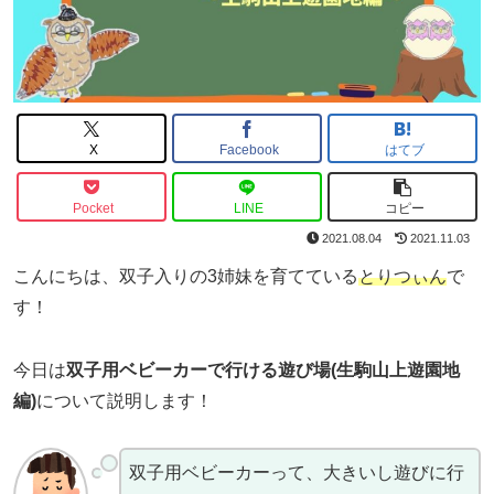
X
Facebook
はてブ
Pocket
LINE
コピー
2021.08.04
2021.11.03
こんにちは、双子入りの3姉妹を育てている
とりつぃん
で
す！
今日は
双子用ベビーカーで行ける遊び場(生駒山上遊園地
編)
について説明します！
双子用ベビーカーって、大きいし遊びに行