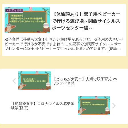
お役立ち情報
【体験談あり】双子用ベビーカー
で行ける遊び場～関西サイクルス
ポーツセンター編～
双子育児は移動も大変！行きたい遊び場があるけど、双子用の大きいベ
ビーカーで行けるか不安ですよね？ この記事では関西サイクルスポー
ツセンターに双子用ベビーカーで行った話をまとめています。(結論：
行けるけど、少ししんどい) 関西サイクルスポーツセンターに行く予定
の方はご参考にどうぞ！
【どっちが大変？】夫婦で双子育児 vs
ワンオペ育児
【絶賛療養中】コロナウイルス感染体
験談(軽症)