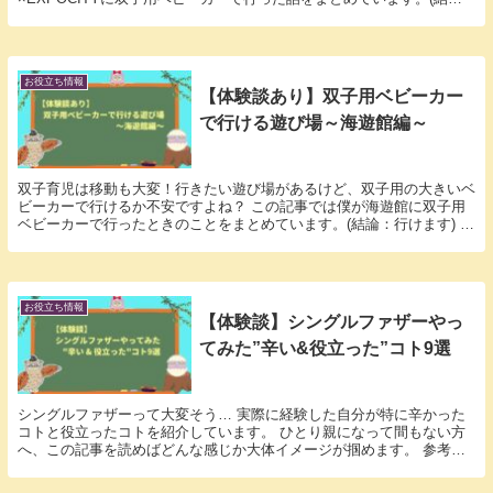
論：行けるが混雑時間帯は避けたい) ニフレル×EXPOCITYに行く予定
の方はご参考にどうぞ！
お役立ち情報
【体験談あり】双子用ベビーカー
で行ける遊び場～海遊館編～
双子育児は移動も大変！行きたい遊び場があるけど、双子用の大きいベ
ビーカーで行けるか不安ですよね？ この記事では僕が海遊館に双子用
ベビーカーで行ったときのことをまとめています。(結論：行けます) 海
遊館に行く予定の方はご参考にどうぞ！
お役立ち情報
【体験談】シングルファザーやっ
てみた”辛い&役立った”コト9選
シングルファザーって大変そう… 実際に経験した自分が特に辛かった
コトと役立ったコトを紹介しています。 ひとり親になって間もない方
へ、この記事を読めばどんな感じか大体イメージが掴めます。 参考に
して頂けると嬉しいです^ ^