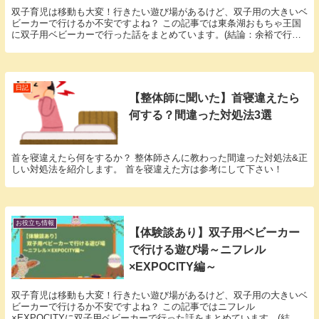
双子育児は移動も大変！行きたい遊び場があるけど、双子用の大きいベ
ビーカーで行けるか不安ですよね？ この記事では東条湖おもちゃ王国
に双子用ベビーカーで行った話をまとめています。(結論：余裕で行け
る) 東条湖おもちゃ王国に行く予定の方はご参考にどうぞ！
日記
【整体師に聞いた】首寝違えたら
何する？間違った対処法3選
首を寝違えたら何をするか？ 整体師さんに教わった間違った対処法&正
しい対処法を紹介します。 首を寝違えた方は参考にして下さい！
お役立ち情報
【体験談あり】双子用ベビーカー
で行ける遊び場～ニフレル
×EXPOCITY編～
双子育児は移動も大変！行きたい遊び場があるけど、双子用の大きいベ
ビーカーで行けるか不安ですよね？ この記事ではニフレル
×EXPOCITYに双子用ベビーカーで行った話をまとめています。(結