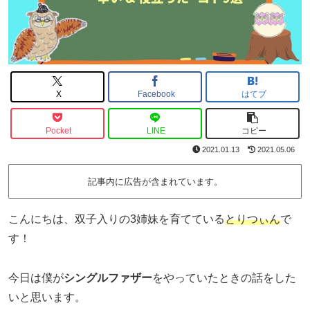
X
Facebook
はてブ
Pocket
LINE
コピー
2021.01.13
2021.05.06
記事内に広告が含まれています。
こんにちは、双子入りの3姉妹を育てている
とりつぃん
で
す！
今日は僕が
シングルファザー
をやっていたときの話をした
いと思います。