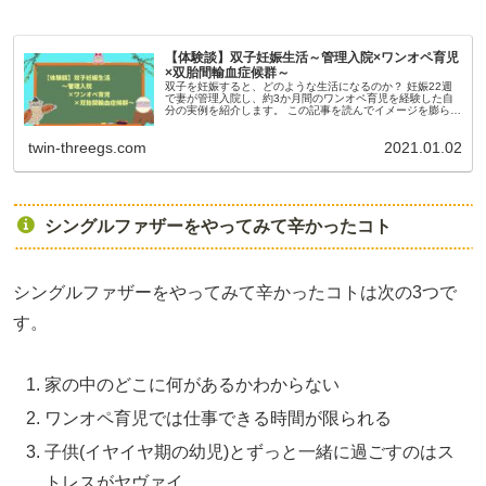
【体験談】双子妊娠生活～管理入院×ワンオペ育児
×双胎間輸血症候群～
双子を妊娠すると、どのような生活になるのか？ 妊娠22週
で妻が管理入院し、約3か月間のワンオペ育児を経験した自
分の実例を紹介します。 この記事を読んでイメージを膨らま
せて下さい。
twin-threegs.com
2021.01.02
シングルファザーをやってみて辛かったコト
シングルファザーをやってみて辛かったコトは次の3つで
す。
家の中のどこに何があるかわからない
ワンオペ育児では仕事できる時間が限られる
子供(イヤイヤ期の幼児)とずっと一緒に過ごすのはス
トレスがヤヴァイ